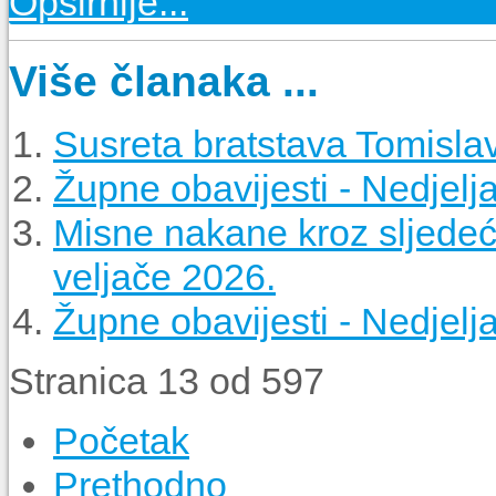
Opširnije...
Više članaka ...
Susreta bratstava Tomisla
Župne obavijesti - Nedjelja
Misne nakane kroz sljedeći
veljače 2026.
Župne obavijesti - Nedjelja
Stranica 13 od 597
Početak
Prethodno