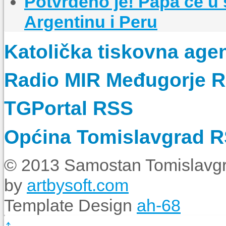
Potvrđeno je! Papa će u 
Argentinu i Peru
Katolička tiskovna age
Radio MIR Međugorje 
TGPortal RSS
Općina Tomislavgrad 
© 2013 Samostan Tomislavgr
by
artbysoft.com
Template Design
ah-68
↑