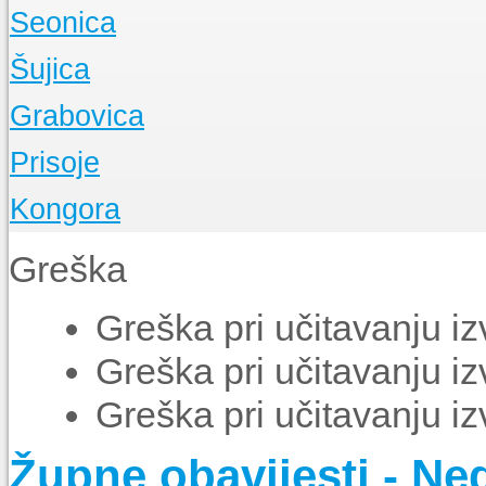
O Župi
Seonica
Događanja
O Župi
Šujica
Događanja
O Župi
Grabovica
Događanja
O Župi
Prisoje
Događanja
O Župi
Kongora
Događanja
O Župi
Greška
Događanja
Greška pri učitavanju i
Greška pri učitavanju i
Greška pri učitavanju i
Župne obavijesti - Ned