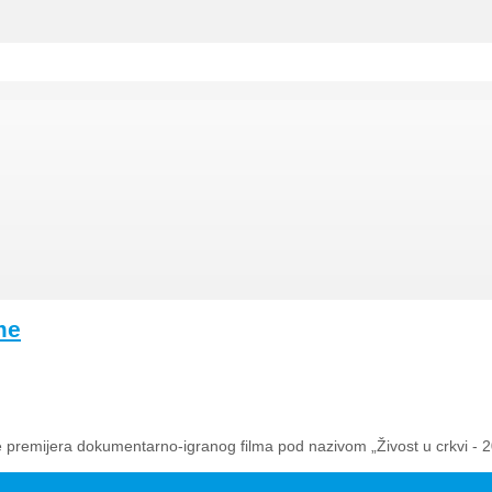
me
će premijera dokumentarno-igranog filma pod nazivom „Živost u crkvi -