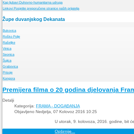
Kap ljubavi
Meditacije
Duhovno-humanitarna udruga
Linkovi
Posjetite preporučene stranice naših prijatelja
Župe duvanjskog Dekanata
Bukovica
Roško Polje
O Župi
Rašeljke
Događanja
O Župi
Vinica
Događanja
O Župi
Seonica
Događanja
O Župi
Šujica
Događanja
O Župi
Grabovica
Događanja
O Župi
Prisoje
Događanja
O Župi
Kongora
Događanja
O Župi
Događanja
O Župi
Premijera filma o 20 godina djelovanja Fra
Događanja
Detalji
Kategorija:
FRAMA - DOGAĐANJA
Objavljeno Nedjelja, 07 Kolovoz 2016 10:25
U utorak, 9. kolovoza, 2016. godine, bit 
Opširnije...