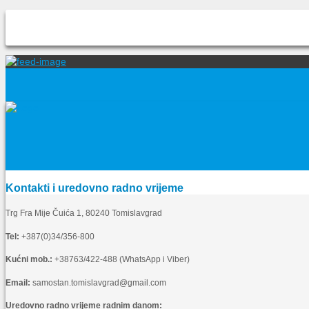
Kontakti i uredovno radno vrijeme
Trg Fra Mije Čuića 1, 80240 Tomislavgrad
Tel:
+387(0)34/356-800
Kućni mob.:
+38763/422-488 (WhatsApp i Viber)
Email:
samostan.tomislavgrad@gmail.com
Uredovno radno vrijeme radnim danom: