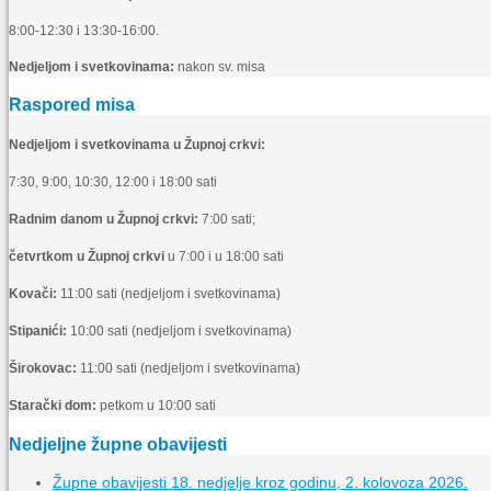
8:00-12:30 i 13:30-16:00.
Nedjeljom i svetkovinama:
nakon sv. misa
Raspored misa
Nedjeljom i svetkovinama u Župnoj crkvi:
7:30, 9:00, 10:30, 12:00 i 18:00 sati
Radnim danom u Župnoj crkvi:
7:00 sati;
četvrtkom u Župnoj crkvi
u 7:00 i u 18:00 sati
Kovači:
11:00 sati (nedjeljom i svetkovinama)
Stipanići:
10:00 sati (nedjeljom i svetkovinama)
Širokovac:
11:00 sati (nedjeljom i svetkovinama)
Starački dom:
petkom u 10:00 sati
Nedjeljne župne obavijesti
Župne obavijesti 18. nedjelje kroz godinu, 2. kolovoza 2026.