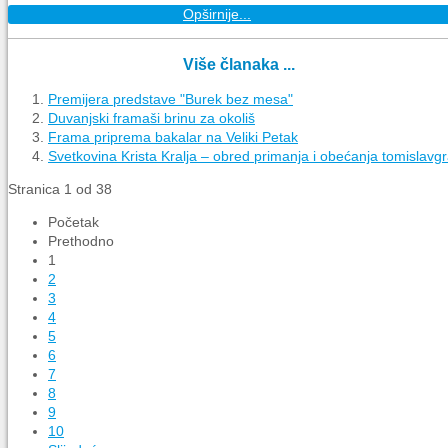
Opširnije...
Više članaka ...
Premijera predstave "Burek bez mesa"
Duvanjski framaši brinu za okoliš
Frama priprema bakalar na Veliki Petak
Svetkovina Krista Kralja – obred primanja i obećanja tomislav
Stranica 1 od 38
Početak
Prethodno
1
2
3
4
5
6
7
8
9
10