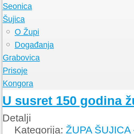
O Župi
Seonica
Događanja
O Župi
Šujica
Događanja
O Župi
Događanja
Grabovica
O Župi
Prisoje
Događanja
O Župi
Kongora
Događanja
O Župi
U susret 150 godina 
Događanja
Detalji
Kategorija:
ŽUPA ŠUJICA