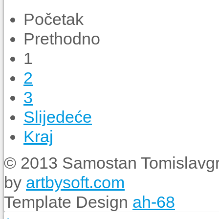
Početak
Prethodno
1
2
3
Slijedeće
Kraj
© 2013 Samostan Tomislavgr
by
artbysoft.com
Template Design
ah-68