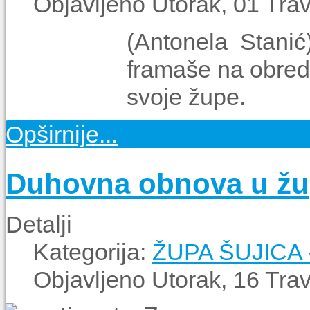
Objavljeno Utorak, 01 Tra
(Antonela Stanić
framaše na obred
svoje župe.
Opširnije...
Duhovna obnova u žup
Detalji
Kategorija:
ŽUPA ŠUJICA
Objavljeno Utorak, 16 Tra