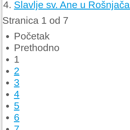
Slavlje sv. Ane u Rošnjač
Stranica 1 od 7
Početak
Prethodno
1
2
3
4
5
6
7