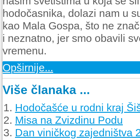
našim svetištima u koja se sli
hodočasnika, dolazi nam u su
kao Mala Gospa, što ne znači
i neznatno, jer smo obavili s
vremenu.
Opširnije...
Više članaka ...
Hodočašće u rodni kraj Ši
Misa na Zvizdinu Podu
Dan viničkog zajedništva 