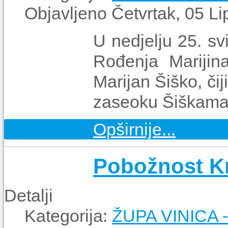
Objavljeno Četvrtak, 05 L
U nedjelju 25. sv
Rođenja Marijin
Marijan Šiško, čij
zaseoku Šiškama
Opširnije...
Pobožnost Kr
Detalji
Kategorija:
ŽUPA VINICA