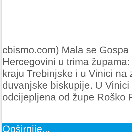
cbismo.com) Mala se Gospa s
Hercegovini u trima župama: 
kraju Trebinjske i u Vinici n
duvanjske biskupije. U Vinici 
odcijepljena od župe Roško P
Opširnije...