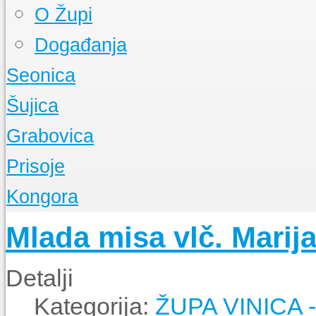
O Župi
Događanja
Seonica
O Župi
Šujica
Događanja
O Župi
Grabovica
Događanja
O Župi
Prisoje
Događanja
O Župi
Kongora
Događanja
O Župi
Mlada misa vlč. Marij
Događanja
Detalji
Kategorija:
ŽUPA VINICA