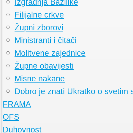
Izgradnja Bazilike
Filijalne crkve
Župni zborovi
Ministranti i čitači
Molitvene zajednice
Župne obavijesti
Misne nakane
Dobro je znati
Ukratko o svetim
FRAMA
Događanja
Pratite događanja u našoj FRAMI
OFS
FRAMA s Vama
Radioemisija duvanjske FRAME
Što je FRAMA
Ukratko o bratstvu franjevačke mladeži
Događanja
Pratimo aktivnosti OFS-a
Duhovnost
Prvi koraci duvanjske FRAME
Što je OFS
Ukratko o redu