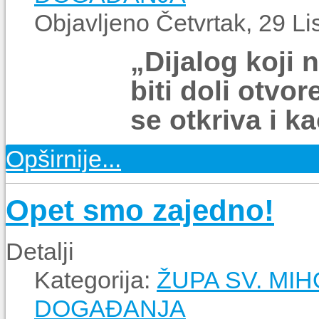
Objavljeno Četvrtak, 29 L
„Dijalog koji
biti doli otvo
se otkriva i k
Opširnije...
Opet smo zajedno!
Detalji
Kategorija:
ŽUPA SV. MIH
DOGAĐANJA