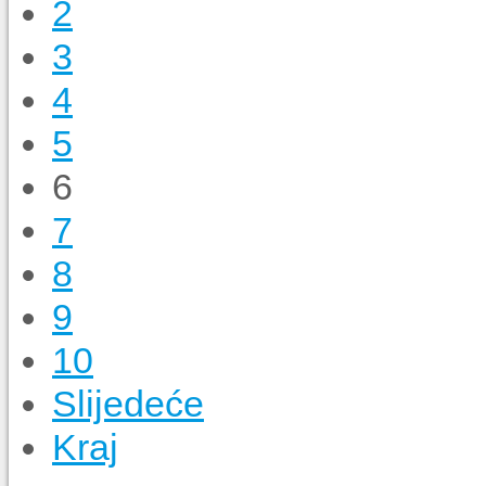
2
3
4
5
6
7
8
9
10
Slijedeće
Kraj