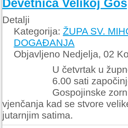
Devetnica Velikoj Gos
Detalji
Kategorija:
ŽUPA SV. MIH
DOGAĐANJA
Objavljeno Nedjelja, 02 K
U četvrtak u župn
6.00 sati započin
Gospojinske zorni
vjenčanja kad se stvore velik
jutarnjim satima.