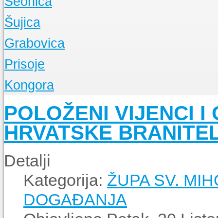
Seonica
Događanja
O Župi
Šujica
Događanja
O Župi
Grabovica
Događanja
O Župi
Prisoje
Događanja
O Župi
Kongora
Događanja
O Župi
POLOŽENI VIJENCI I
Događanja
HRVATSKE BRANITE
Detalji
Kategorija:
ŽUPA SV. MIH
DOGAĐANJA