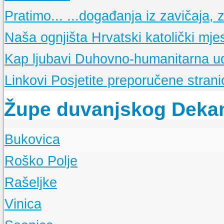
15 obljetnica FRAME TG
Osnovne molitve
Pratimo...
...događanja iz zavičaja, ze
Glasnici sv. Franje
Nešto o "maloj FRAMI"
Nedjeljne propovijedi
Sekcije
Opis i popis Framinih sekcija
Meditacije
Naša ognjišta
Hrvatski katolički mje
La Verna
Glasilo framaša iz Tomislavgrada
Kap ljubavi
Duhovno-humanitarna u
Linkovi
Posjetite preporučene stranic
Župe duvanjskog Deka
Bukovica
O Župi
Roško Polje
Događanja
O Župi
Rašeljke
Događanja
O Župi
Vinica
Događanja
O Župi