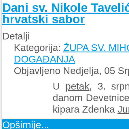
Dani sv. Nikole Taveli
hrvatski sabor
Detalji
Kategorija:
ŽUPA SV. MIH
DOGAĐANJA
Objavljeno Nedjelja, 05 S
U
petak
, 3. srp
danom Devetnice
kipara Zdenka
Ju
Opširnije...