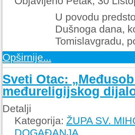
Objavljeno Petak, 30 List
U povodu predstoj
Dušnoga dana, ko
Tomislavgradu, po
Opširnije...
Sveti Otac: „Međusobn
međureligijskog dijal
Detalji
Kategorija:
ŽUPA SV. MIH
DOGAĐANJA