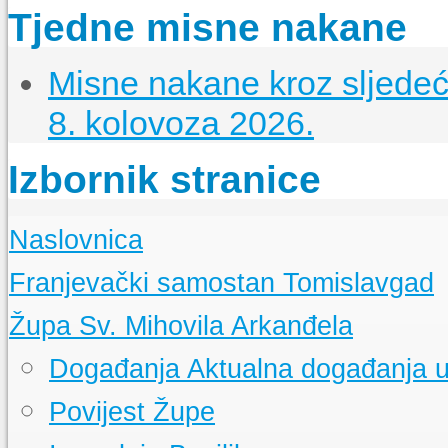
Tjedne misne nakane
Misne nakane kroz sljedeći
8. kolovoza 2026.
Izbornik stranice
Naslovnica
Franjevački samostan Tomislavgad
Kršćanstvo na duvanjskom području
Župa Sv. Mihovila Arkanđela
Izgradnja samostana u Tomislavgradu
Samostanska knjižnica
Događanja
Aktualna događanja u
Samostanski arhiv
Samostanski muzej
Povijest Župe