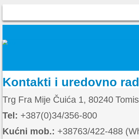
Kontakti i uredovno ra
Trg Fra Mije Čuića 1, 80240 Tomi
Tel:
+387(0)34/356-800
Kućni mob.:
+38763/422-488 (Wha