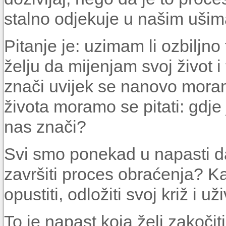
stal­no odjekuje u našim ušim
Pitanje je: uzimam li ozbiljno
želju da mijenjam svoj život i 
znači uvijek se nanovo mora
života moramo se pitati: gdje
nas znači?
Svi smo ponekad u napasti d
završiti proces obraćenja? K
opustiti, odložiti svoj križ i už
To je napast koja želi zakoči