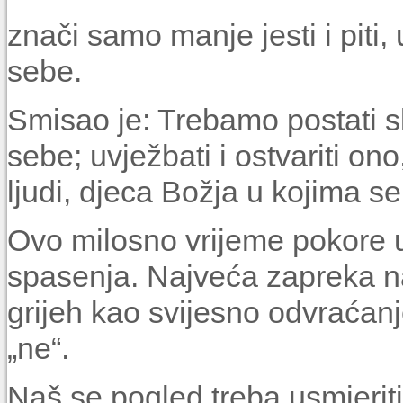
znači samo manje jesti i piti, 
sebe.
Smisao je: Trebamo postati s
sebe; uvježbati i ostvariti ono
ljudi, djeca Božja u kojima se 
Ovo milosno vrijeme pokore uv
spasenja. Najveća zapreka na
grijeh kao svijesno odvraćan
„ne“.
Naš se pogled treba usmjeriti