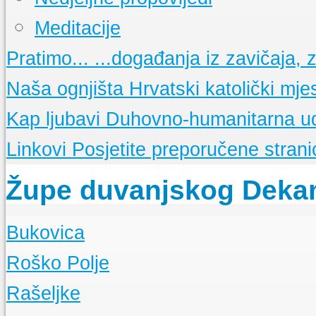
Meditacije
Pratimo...
...događanja iz zavičaja, ze
Naša ognjišta
Hrvatski katolički mje
Kap ljubavi
Duhovno-humanitarna u
Linkovi
Posjetite preporučene stranic
Župe duvanjskog Deka
Bukovica
O Župi
Roško Polje
Događanja
O Župi
Rašeljke
Događanja
O Župi