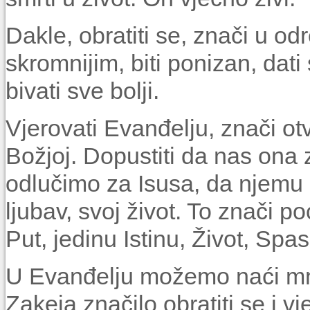
Dakle, obratiti se, znači u o
skromnijim, biti ponizan, dati se
bivati sve bolji.
Vjerovati Evanđelju, znači otvo
Božjoj. Dopustiti da nas ona 
odlučimo za Isusa, da njemu 
ljubav, svoj život. To znači p
Put, jedinu Istinu, Život, Spa
U Evanđelju možemo naći mno
Zakeja značilo obratiti se i vj