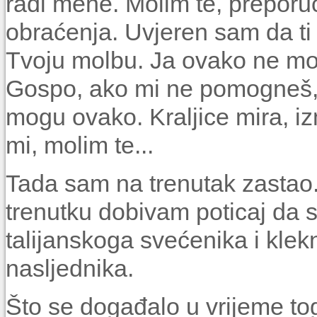
radi mene. Molim te, preporu
obraćenja. Uvjeren sam da ti t
Tvoju molbu. Ja ovako ne mogu
Gospo, ako mi ne pomogneš,
mogu ovako. Kraljice mira, i
mi, molim te...
Tada sam na trenutak zastao.
trenutku dobivam poticaj da 
talijanskoga svećenika i kle
nasljednika.
Što se događalo u vrijeme t