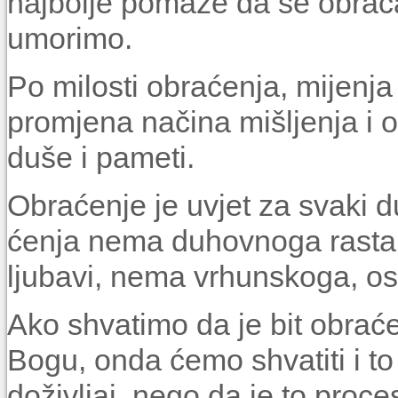
najbolje pomaže da se obrać
umorimo.
Po milosti obraćenja, mijenja
promjena načina mišljenja i o
duše i pameti.
Obraćenje je uvjet za svaki d
ćenja nema duhovnoga rasta i 
ljubavi, nema vrhunskoga, os
Ako shvatimo da je bit obraćenj
Bogu, onda ćemo shvatiti i to
doživljaj, nego da je to proces 