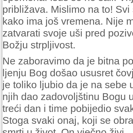
približava. Mislimo na to! Sv
kako ima još vremena. Nije m
zatvarati svoje uši pred poz
Božju strpljivost.
Ne zaboravimo da je bitna po
ljenju Bog došao ususret čovj
je toliko ljubio da je na sebe 
njih dao zadovoljštinu Bogu u
treći dan i time pobijedio svak
Stoga svaki onaj, koji se obrat
smrti u život. On vječno živi.