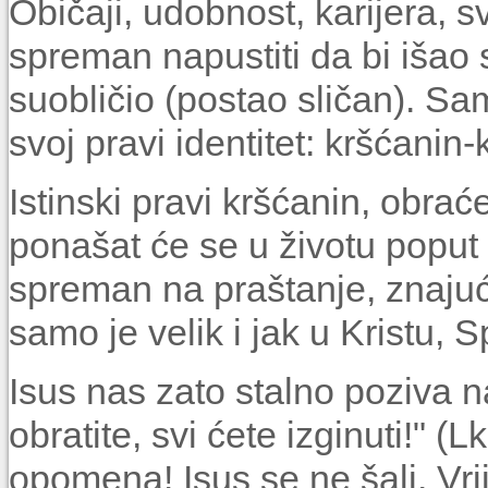
Običaji, udobnost, karijera, s
spreman napustiti da bi išao
suobličio (postao sličan). Sa
svoj pravi identitet: kršćanin-k
Istinski pravi kršćanin, obr
ponašat će se u životu poput K
spre­man na praštanje, znajuć
samo je velik i jak u Kristu, S
Isus nas zato stalno poziva 
obratite, svi ćete izginuti!" (L
opomena! Isus se ne šali. Vri