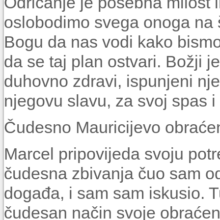
Odricanje je posebna milost i
oslobodimo svega onoga na š
Bogu da nas vodi kako bismo 
da se taj plan ostvari. Božji 
duhovno zdravi, ispunjeni nj
njegovu slavu, za svoj spas i
Čudesno Mauricijevo obraće
Marcel pripovijeda svoju potr
čudesna zbivanja čuo sam od s
događa, i sam sam iskusio. T
čudesan način svoje obraće