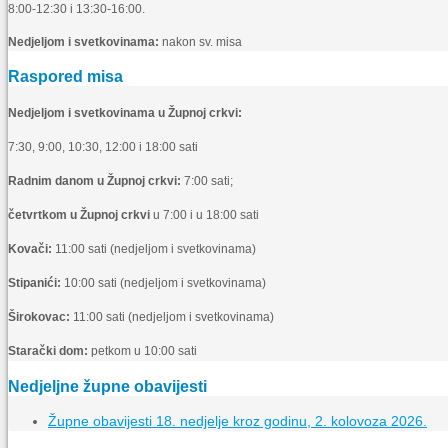
8:00-12:30 i 13:30-16:00.
Nedjeljom i svetkovinama:
nakon sv. misa
Raspored misa
Nedjeljom i svetkovinama u Župnoj crkvi:
7:30, 9:00, 10:30, 12:00 i 18:00 sati
Radnim danom u Župnoj crkvi:
7:00 sati;
četvrtkom u Župnoj crkvi
u 7:00 i u 18:00 sati
Kovači:
11:00 sati (nedjeljom i svetkovinama)
Stipanići:
10:00 sati (nedjeljom i svetkovinama)
Širokovac:
11:00 sati (nedjeljom i svetkovinama)
Starački dom:
petkom u 10:00 sati
Nedjeljne župne obavijesti
Župne obavijesti 18. nedjelje kroz godinu, 2. kolovoza 2026.