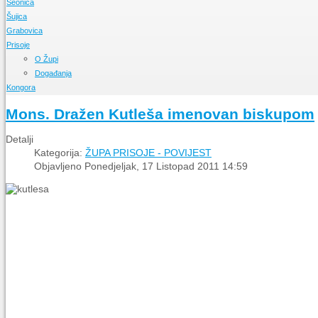
Seonica
Događanja
O Župi
Šujica
Događanja
O Župi
Grabovica
Događanja
O Župi
Prisoje
Događanja
O Župi
Događanja
O Župi
Događanja
Kongora
O Župi
Mons. Dražen Kutleša imenovan biskupom
Događanja
Detalji
Kategorija:
ŽUPA PRISOJE - POVIJEST
Objavljeno Ponedjeljak, 17 Listopad 2011 14:59