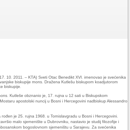
 17. 10. 2011. – KTA) Sveti Otac Benedikt XVI. imenovao je svećenika
vanjske biskupije mons. Dražena Kutlešu biskupom koadjutorom
e biskupije.
ns. Kutleše obznanio je, 17. rujna u 12 sati u Biskupskom
u Mostaru apostolski nuncij u Bosni i Hercegovini nadbiskup Alessandro
 rođen je 25. rujna 1968. u Tomislavgradu u Bosni i Hercegovini.
avršio malo sjemenište u Dubrovniku, nastavio je studij filozofije i
Vrhbosanskom bogoslovnom sjemeništu u Sarajevu. Za svećenika