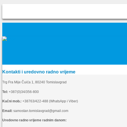
Kontakti i uredovno radno vrijeme
Trg Fra Mije Čuića 1, 80240 Tomislavgrad
Tel:
+387(0)34/356-800
Kućni mob.:
+38763/422-488 (WhatsApp i Viber)
Email:
samostan.tomislavgrad@gmail.com
Uredovno radno vrijeme radnim danom: