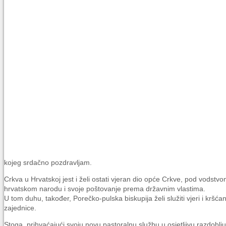
kojeg srdačno pozdravljam.
Crkva u Hrvatskoj jest i želi ostati vjeran dio opće Crkve, pod vods
hrvatskom narodu i svoje poštovanje prema državnim vlastima.
U tom duhu, također, Porečko-pulska biskupija želi služiti vjeri i kršća
zajednice.
Stoga, prihvaćajući svoju novu pastoralnu službu u osjetljivu razdob