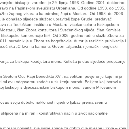
anjske biskupije zaređen je 29. lipnja 1993. Godine 2001. doktorirao
ravo na Papinskom sveučilištu Urbaniana. Od godine 1993. do 1995.
užbu župnog vikara u katedralnoj župi u Mostaru. Od 1998. do 2006.
 je obnašao sljedeće službe: upravitelj župe Grude, predavač
va na Teološkom institutu u Mostaru, vicekancelar u Biskupskom
 Mostaru, član Zbora konzultora i Svećeničkog vijeća, član Komisije
ax Biskupske konferencije BiH. Od 2006. godine radi u službi Zbora za
11. suradnik je u Zbora za bogoštovlje. Autor je različitih publikacija i
esečnika „Crkva na kamenu. Govori talijanski, njemački i engleski
nja za biskupa koadjutora mons. Kutleša je dao sljedeće priopćenje
 Svetom Ocu Papi Benediktu XVI. na velikom povjerenju koje mi je
ći mi ovu odgovornu zadaću u služenju narodu Božjem koji boravi u
oj biskupiji s dijecezanskim biskupom mons. Ivanom Milovanom
čitovao svoju duboku naklonost i ujedno ljubav prema svemu
ti uključena na miran i konstruktivan način u život nacionalne
nama moram posvetiti sve svoje snage za dobro ove mjesne Crkve – koja