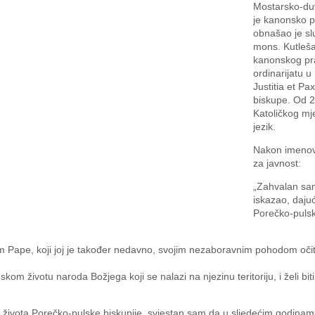
Mostarsko-duv
je kanonsko p
obnašao je sl
mons. Kutleša
kanonskog pra
ordinarijatu u
Justitia et P
biskupe. Od 20
Katoličkog mj
jezik.
Nakon imenova
za javnost:
„Zahvalan sam
iskazao, daju
Porečko-pulsk
tvom Pape, koji joj je također nedavno, svojim nezaboravnim pohodom o
nskom životu naroda Božjega koji se nalazi na njezinu teritoriju, i želi bi
lju života Porečko-pulske biskupije, svjestan sam da u sljedećim godi