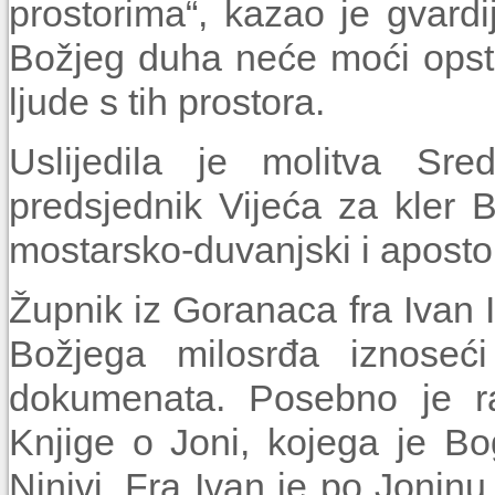
prostorima“, kazao je gvardi
Božjeg duha neće moći opstat
ljude s tih prostora.
Uslijedila je molitva Sr
predsjednik Vijeća za kler
mostarsko-duvanjski i apostol
Župnik iz Goranaca fra Ivan 
Božjega milosrđa iznoseći
dokumenata. Posebno je raz
Knjige o Joni, kojega je B
Ninivi. Fra Ivan je po Joninu