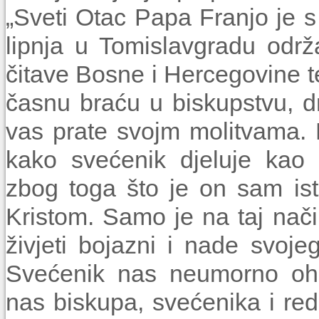
„Sveti Otac Papa Franjo je s
lipnja u Tomislavgradu održ
čitave Bosne i Hercegovine t
časnu braću u biskupstvu, dr
vas prate svojm molitvama. 
kako svećenik djeluje kao 
zbog toga što je on sam is
Kristom. Samo je na taj nač
živjeti bojazni i nade svojeg
Svećenik nas neumorno ohr
nas biskupa, svećenika i re