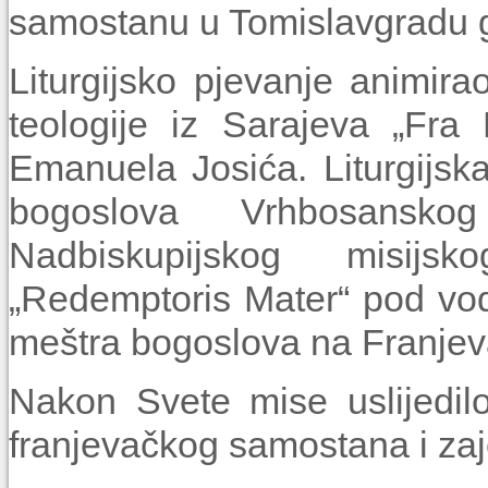
samostanu u Tomislavgradu g
Liturgijsko pjevanje animir
teologije iz Sarajeva „Fra
Emanuela Josića. Liturgijska
bogoslova Vrhbosansko
Nadbiskupijskog misijs
„Redemptoris Mater“ pod vo
meštra bogoslova na Franjeva
Nakon Svete mise uslijedilo
franjevačkog samostana i zaje