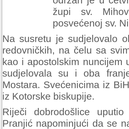
održan je u četvr
župi sv. Mihov
posvećenoj sv. Ni
Na susretu je sudjelovalo o
redovničkih, na čelu sa svi
kao i apostolskim nuncijem
sudjelovala su i oba franj
Mostara. Svećenicima iz BiH 
iz Kotorske biskupije.
Riječi dobrodošlice uputio
Pranjić napominjući da se n