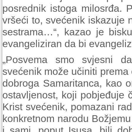
posrednik istoga milosrđa. 
vršeći to, svećenik iskazuje 
sestrama…“, kazao je bisku
evangeliziran da bi evangeliz
„Posvema smo svjesni da 
svećenik može učiniti prema 
dobroga Samaritanca, kao on
ostavljenost, koji pobjeđuje
Krist svećenik, pomazani radi 
konkretnom narodu Božjemu k
i sami, poput Isusa, bili do