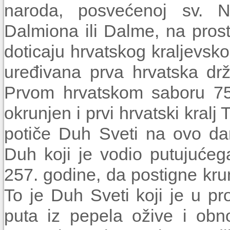
naroda, posvećenoj sv. Nik
Dalmiona ili Dalme, na pro
doticaju hrvatskog kraljevsk
uređivana prva hrvatska dr
Prvom hrvatskom saboru 753
okrunjen i prvi hrvatski kralj 
potiče Duh Sveti na ovo dan
Duh koji je vodio putujuće
257. godine, da postigne kr
To je Duh Sveti koji je u pr
puta iz pepela ožive i obn