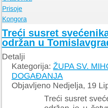
O Župi
Prisoje
Događanja
O Župi
Kongora
Događanja
O Župi
Treći susret svećenik
Događanja
održan u Tomislavgra
Detalji
Kategorija:
ŽUPA SV. MIH
DOGAĐANJA
Objavljeno Nedjelja, 19 L
Treći susret sveć