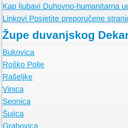
Kap ljubavi
Duhovno-humanitarna u
Linkovi
Posjetite preporučene stranic
Župe duvanjskog Deka
Bukovica
O Župi
Roško Polje
Događanja
O Župi
Rašeljke
Događanja
O Župi
Vinica
Događanja
O Župi
Seonica
Događanja
O Župi
Šujica
Događanja
O Župi
Grabovica
Događanja