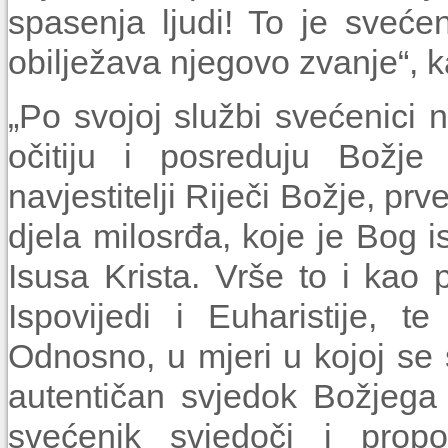
spasenja ljudi! To je sveće
obilježava njegovo zvanje“, k
„Po svojoj službi svećenici n
očitiju i posreduju Božje
navjestitelji Riječi Božje, p
djela milosrđa, koje je Bog i
Isusa Krista. Vrše to i kao 
Ispovijedi i Euharistije, t
Odnosno, u mjeri u kojoj se 
autentičan svjedok Božjega 
svećenik svjedoči i propov