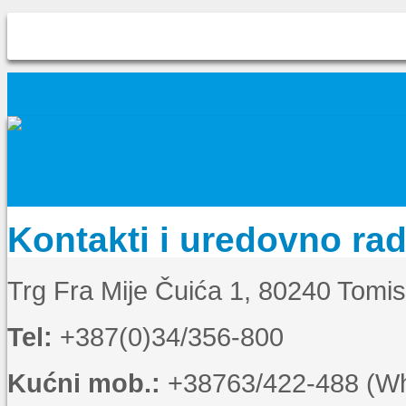
Kontakti i uredovno ra
Trg Fra Mije Čuića 1, 80240 Tomi
Tel:
+387(0)34/356-800
Kućni mob.:
+38763/422-488 (Wha