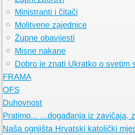
Ministranti i čitači
Molitvene zajednice
Župne obavijesti
Misne nakane
Dobro je znati
Ukratko o svetim
FRAMA
Događanja
Pratite događanja u našoj FRAMI
OFS
FRAMA s Vama
Radioemisija duvanjske FRAME
Što je FRAMA
Ukratko o bratstvu franjevačke mladeži
Događanja
Pratimo aktivnosti OFS-a
Duhovnost
Prvi koraci duvanjske FRAME
Što je OFS
Ukratko o redu
15 obljetnica FRAME TG
Osnovne molitve
Pratimo...
...događanja iz zavičaja, ze
Glasnici sv. Franje
Nešto o "maloj FRAMI"
Nedjeljne propovijedi
Sekcije
Opis i popis Framinih sekcija
Meditacije
Naša ognjišta
Hrvatski katolički mje
La Verna
Glasilo framaša iz Tomislavgrada