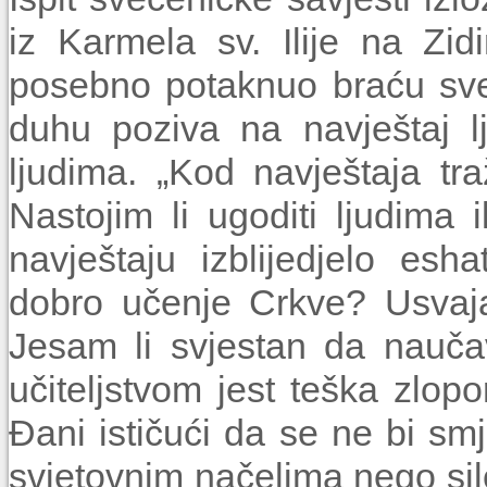
iz Karmela sv. Ilije na Zi
posebno potaknuo braću sveć
duhu poziva na navještaj l
ljudima. „Kod navještaja tra
Nastojim li ugoditi ljudima 
navještaju izblijedjelo es
dobro učenje Crkve? Usvaja
Jesam li svjestan da nauča
učiteljstvom jest teška zlopo
Đani ističući da se ne bi sm
svjetovnim načelima nego si