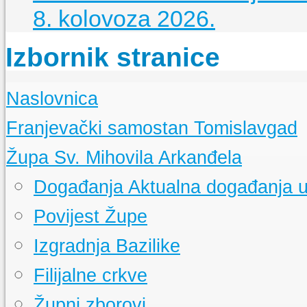
8. kolovoza 2026.
Izbornik stranice
Naslovnica
Franjevački samostan Tomislavgad
Kršćanstvo na duvanjskom području
Župa Sv. Mihovila Arkanđela
Izgradnja samostana u Tomislavgradu
Samostanska knjižnica
Događanja
Aktualna događanja u
Samostanski arhiv
Samostanski muzej
Povijest Župe
Izgradnja Bazilike
Filijalne crkve
Župni zborovi