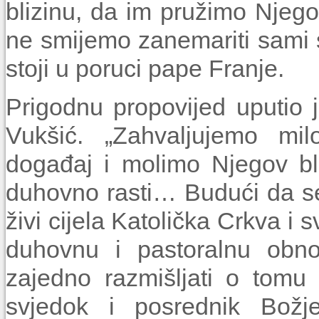
blizinu, da im pružimo Njego
ne smijemo zanemariti sami 
stoji u poruci pape Franje.
Prigodnu propovijed uputio
Vukšić. „Zahvaljujemo mi
događaj i molimo Njegov bl
duhovno rasti… Budući da se
živi cijela Katolička Crkva i s
duhovnu i pastoralnu obno
zajedno razmišljati o tomu 
svjedok i posrednik Božj