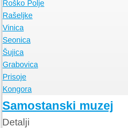
Roško Polje
Događanja
O Župi
Rašeljke
Događanja
O Župi
Vinica
Događanja
O Župi
Seonica
Događanja
O Župi
Šujica
Događanja
O Župi
Grabovica
Događanja
O Župi
Prisoje
Događanja
O Župi
Kongora
Događanja
O Župi
Samostanski muzej
Događanja
Detalji