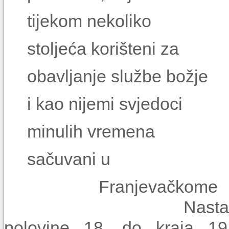
tijekom nekoliko
stoljeća korišteni za
obavljanje službe božje
i kao nijemi svjedoci
minulih vremena
sačuvani u
Franjevačk
Nastali u vremen
polovine 18. do kraja 19.