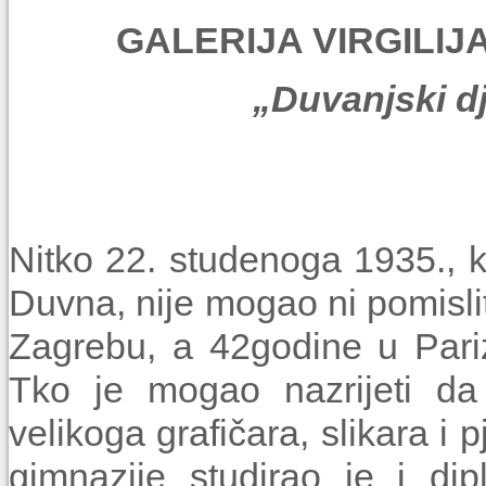
GALERIJA VIRGILIJA 
„Duvanjski d
Nitko 22. studenoga 1935., 
Duvna, nije mogao ni pomislit
Zagrebu, a 42godine u Pariz
Tko je mogao nazrijeti da 
velikoga grafičara, slikara 
gimnazije studirao je i di