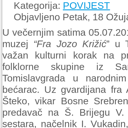
Kategorija:
POVIJEST
Objavljeno Petak, 18 Ožuj
U večernjim satima 05.07.20
muzej
“Fra Jozo Križić
” u 
važan kulturni korak na p
folklorne skupine iz Sar
Tomislavgrada u narodni
bećarac. Uz gvardijana fra 
Šteko, vikar Bosne Srebrene
predavač na Š. Brijegu V. 
sestara, načelnik I. Vukadin,