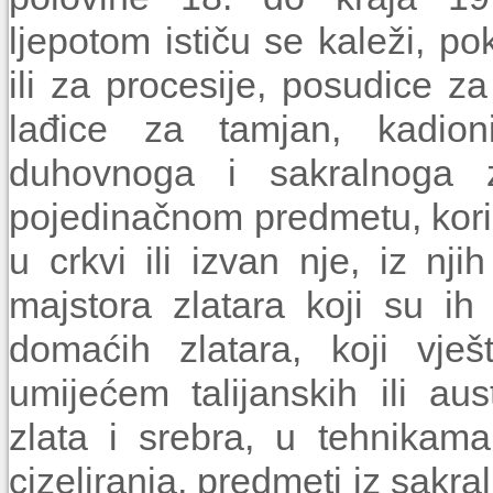
ljepotom ističu se kaleži, po
ili za procesije, posudice za
lađice za tamjan, kadioni
duhovnoga i sakralnoga 
pojedinačnom predmetu, kori
u crkvi ili izvan nje, iz nji
majstora zlatara koji su ih 
domaćih zlatara, koji vješ
umijećem talijanskih ili au
zlata i srebra, u tehnikama 
cizeliranja, predmeti iz sakra