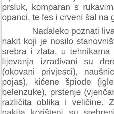
prsluk, komparan s rukavima
opanci, te fes i crveni šal na g
Nadaleko poznati livanjski z
nakit koji je nosilo stanovniš
srebra i zlata, u tehnikama f
lijevanja izrađivani su đe
(okovani privjesci), naušn
pojas), kićene špiode (igl
belenzuke), prstenje (vjenča
različita oblika i veličine
nakita korišteni su srebre