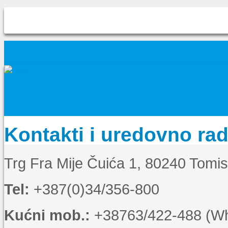
Kontakti i uredovno ra
Trg Fra Mije Čuića 1, 80240 Tomi
Tel:
+387(0)34/356-800
Kućni mob.:
+38763/422-488 (Wha