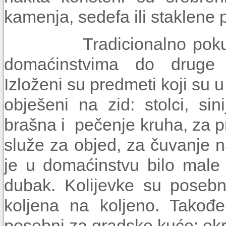
kamenja, sedefa ili staklene p
Tradicionalno pokućstvo
domaćinstvima do druge p
Izloženi su predmeti koji su u 
obješeni na zid: stolci, si
brašna i pečenje kruha, za pr
služe za objed, za čuvanje na
je u domaćinstvu bilo male d
dubak. Kolijevke su posebn
koljena na koljeno. Također
posebni za gradske kuće: okrug