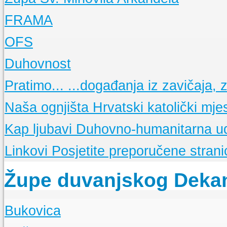
Događanja
Aktualna događanja u našoj Župnoj zajednici
FRAMA
Povijest Župe
Izgradnja Bazilike
Događanja
Pratite događanja u našoj FRAMI
OFS
Filijalne crkve
FRAMA s Vama
Radioemisija duvanjske FRAME
Župni zborovi
Što je FRAMA
Ukratko o bratstvu franjevačke mladeži
Događanja
Pratimo aktivnosti OFS-a
Duhovnost
Ministranti i čitači
Prvi koraci duvanjske FRAME
Što je OFS
Ukratko o redu
Molitvene zajednice
15 obljetnica FRAME TG
Osnovne molitve
Pratimo...
...događanja iz zavičaja, ze
Župne obavijesti
Glasnici sv. Franje
Nešto o "maloj FRAMI"
Nedjeljne propovijedi
Misne nakane
Sekcije
Opis i popis Framinih sekcija
Meditacije
Naša ognjišta
Hrvatski katolički mje
Dobro je znati
Ukratko o svetim sakramentima
La Verna
Glasilo framaša iz Tomislavgrada
Kap ljubavi
Duhovno-humanitarna u
Linkovi
Posjetite preporučene stranic
Župe duvanjskog Deka
Bukovica
O Župi