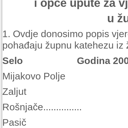
i opće upute za vj
u žu
1. Ovdje donosimo popis vjer
pohađaju župnu katehezu iz 
Selo Godina 2008. 
Mijakovo Pol
Zaljut
Rošnjače...........
Pasič