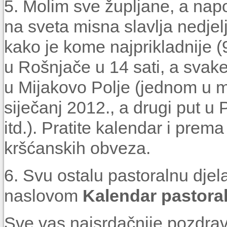
5. Molim sve župljane, a nap
na sveta misna slavlja nedje
kako je kome najprikladnije (9
u Rošnjače u 14 sati, a svake
u Mijakovo Polje (jednom u 
siječanj 2012., a drugi put u
itd.). Pratite kalendar i prem
kršćanskih obveza.
6. Svu ostalu pastoralnu djela
naslovom
Kalendar pastorala
Sve vas najsrdačnije pozdrav