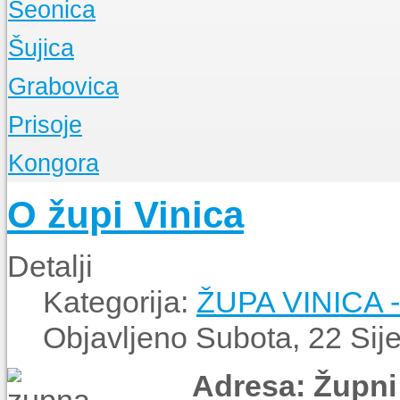
Seonica
O Župi
Šujica
Događanja
O Župi
Grabovica
Događanja
O Župi
Prisoje
Događanja
O Župi
Kongora
Događanja
O Župi
O župi Vinica
Događanja
Detalji
Kategorija:
ŽUPA VINICA 
Objavljeno Subota, 22 Sij
Adresa:
Župni