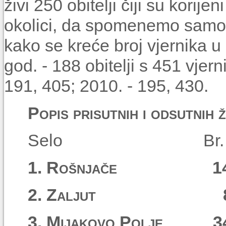
živi 250 obitelji čiji su korijen
okolici, da spomenemo samo
kako se kreće broj vjernika u
god. - 188 obitelji s 451 vjer
191, 405; 2010. - 195, 430.
Popis prisutnih i odsutnih 
Selo Br. obitelj
1. Rošnjače
2. Zaljut
3. Mijakovo Polje
3