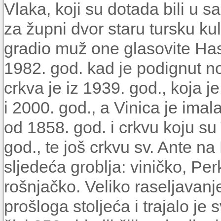
Vlaka, koji su dotada bili u s
za župni dvor staru tursku ku
gradio muž one glasovite Hasa
1982. god. kad je podignut n
crkva je iz 1939. god., koja 
i 2000. god., a Vinica je imal
od 1858. god. i crkvu koju su T
god., te još crkvu sv. Ante n
sljedeća groblja: viničko, Pe
rošnjačko. Veliko raseljavanj
prošloga stoljeća i trajalo 