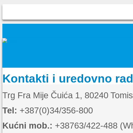
Kontakti i uredovno ra
Trg Fra Mije Čuića 1, 80240 Tomi
Tel:
+387(0)34/356-800
Kućni mob.:
+38763/422-488 (Wha