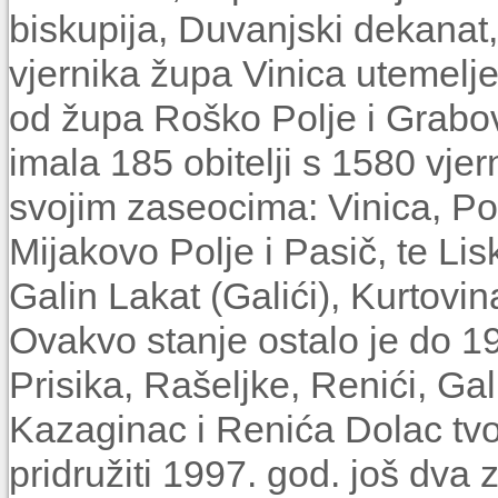
biskupija, Duvanjski dekana
vjernika župa Vinica utemelj
od župa Roško Polje i Grabov
imala 185 obitelji s 1580 vjer
svojim zaseocima: Vinica, Po
Mijakovo Polje i Pasič, te Lis
Galin Lakat (Galići), Kurtovi
Ovakvo stanje ostalo je do 19
Prisika, Rašeljke, Renići, Gal
Kazaginac i Renića Dolac tvo
pridružiti 1997. god. još dva 