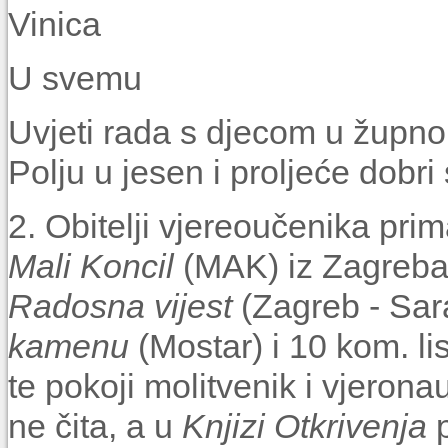
Vinica
U svemu
Uvjeti rada s djecom u župno
Polju u jesen i proljeće dobri s
2. Obitelji vjereoučenika pr
Mali Koncil
(MAK) iz Zagreba,
Radosna vijest
(Zagreb - Sar
kamenu
(Mostar) i 10 kom. li
te pokoji molitvenik i vjerona
ne čita, a u
Knjizi Otkrivenja
p