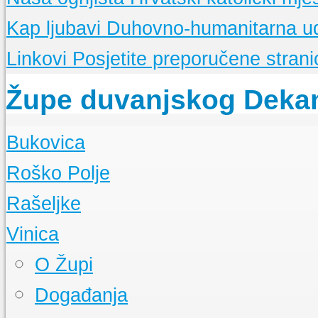
Kap ljubavi
Duhovno-humanitarna u
Linkovi
Posjetite preporučene stranic
Župe duvanjskog Deka
Bukovica
O Župi
Roško Polje
Događanja
O Župi
Rašeljke
Događanja
O Župi
Vinica
Događanja
O Župi
Događanja