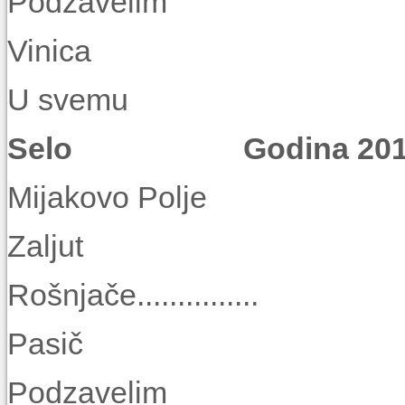
Podzaveli
Vinica
U svemu
Selo Godina 2011. 
Mijakovo Pol
Zaljut
Rošnjače..........
Pasič
Podzaveli