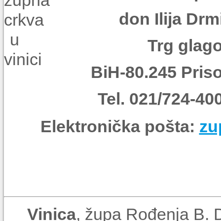
don Ilija Drm
Trg glago
BiH-80.245 Pris
Tel. 021/724-40
Elektronička pošta:
zu
Vinica
, župa Rođenja B. 