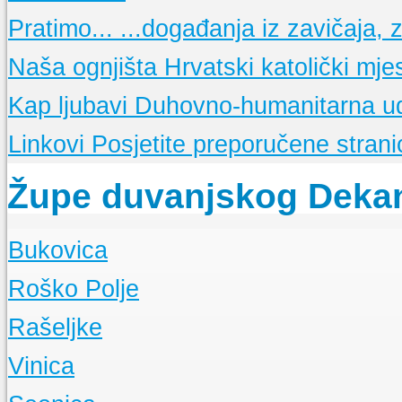
15 obljetnica FRAME TG
Osnovne molitve
Pratimo...
...događanja iz zavičaja, ze
Glasnici sv. Franje
Nešto o "maloj FRAMI"
Nedjeljne propovijedi
Sekcije
Opis i popis Framinih sekcija
Meditacije
Naša ognjišta
Hrvatski katolički mje
La Verna
Glasilo framaša iz Tomislavgrada
Kap ljubavi
Duhovno-humanitarna u
Linkovi
Posjetite preporučene stranic
Župe duvanjskog Deka
Bukovica
O Župi
Roško Polje
Događanja
O Župi
Rašeljke
Događanja
O Župi
Vinica
Događanja
O Župi