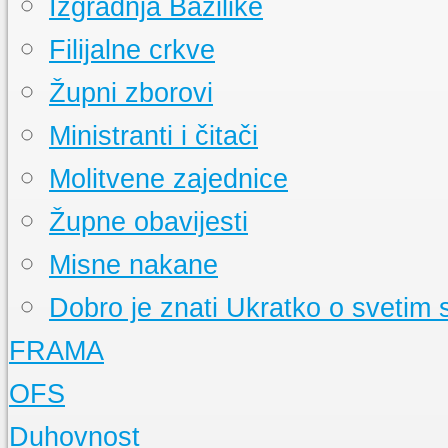
Izgradnja Bazilike
Filijalne crkve
Župni zborovi
Ministranti i čitači
Molitvene zajednice
Župne obavijesti
Misne nakane
Dobro je znati
Ukratko o svetim
FRAMA
Događanja
Pratite događanja u našoj FRAMI
OFS
FRAMA s Vama
Radioemisija duvanjske FRAME
Što je FRAMA
Ukratko o bratstvu franjevačke mladeži
Događanja
Pratimo aktivnosti OFS-a
Duhovnost
Prvi koraci duvanjske FRAME
Što je OFS
Ukratko o redu