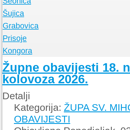
Seonica
Događanja
O Župi
Šujica
Događanja
O Župi
Grabovica
Događanja
O Župi
Prisoje
Događanja
O Župi
Kongora
Događanja
O Župi
Župne obavijesti 18. n
Događanja
kolovoza 2026.
Detalji
Kategorija:
ŽUPA SV. MI
OBAVIJESTI