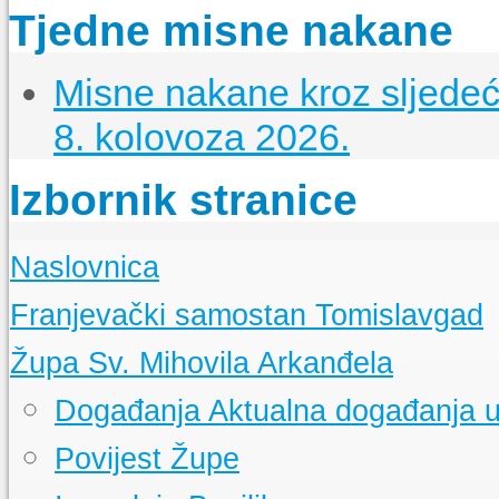
Tjedne misne nakane
Misne nakane kroz sljedeći
8. kolovoza 2026.
Izbornik stranice
Naslovnica
Franjevački samostan Tomislavgad
Kršćanstvo na duvanjskom području
Župa Sv. Mihovila Arkanđela
Izgradnja samostana u Tomislavgradu
Samostanska knjižnica
Događanja
Aktualna događanja u
Samostanski arhiv
Samostanski muzej
Povijest Župe