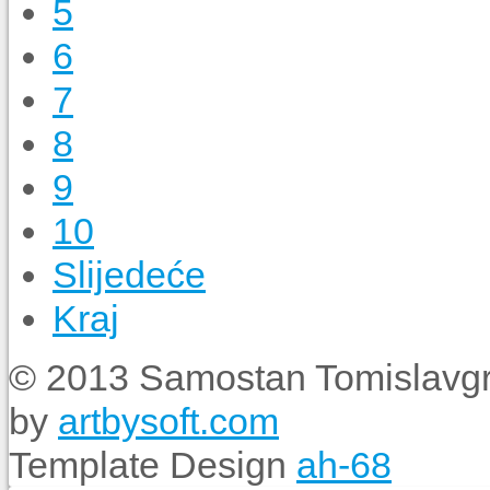
5
6
7
8
9
10
Slijedeće
Kraj
© 2013 Samostan Tomislavgr
by
artbysoft.com
Template Design
ah-68