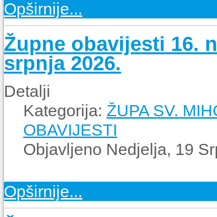
Opširnije...
Župne obavijesti 16. n
srpnja 2026.
Detalji
Kategorija:
ŽUPA SV. MI
OBAVIJESTI
Objavljeno Nedjelja, 19 S
Opširnije...