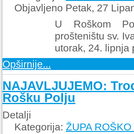
Objavljeno Petak, 27 Lipa
U Roškom Polj
prošteništu sv. Iv
utorak, 24. lipnja
Opširnije...
NAJAVLJUJEMO: Trodn
Rošku Polju
Detalji
Kategorija:
ŽUPA ROŠKO 