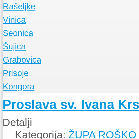
Rašeljke
O Župi
Vinica
Događanja
O Župi
Seonica
Događanja
O Župi
Šujica
Događanja
O Župi
Grabovica
Događanja
O Župi
Prisoje
Događanja
O Župi
Kongora
Događanja
O Župi
Proslava sv. Ivana Krs
Događanja
Detalji
Kategorija:
ŽUPA ROŠKO 