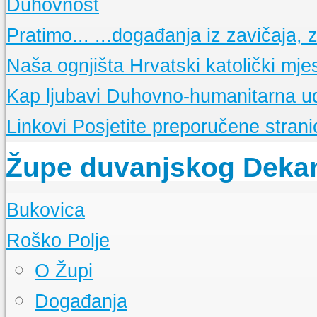
Duhovnost
Ministranti i čitači
Prvi koraci duvanjske FRAME
Što je OFS
Ukratko o redu
Molitvene zajednice
15 obljetnica FRAME TG
Osnovne molitve
Pratimo...
...događanja iz zavičaja, ze
Župne obavijesti
Glasnici sv. Franje
Nešto o "maloj FRAMI"
Nedjeljne propovijedi
Misne nakane
Sekcije
Opis i popis Framinih sekcija
Meditacije
Naša ognjišta
Hrvatski katolički mje
Dobro je znati
Ukratko o svetim sakramentima
La Verna
Glasilo framaša iz Tomislavgrada
Kap ljubavi
Duhovno-humanitarna u
Linkovi
Posjetite preporučene stranic
Župe duvanjskog Deka
Bukovica
O Župi
Roško Polje
Događanja
O Župi
Događanja