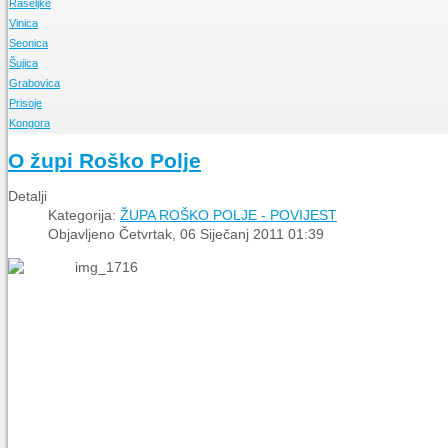
Rašeljke
Vinica
O Župi
Seonica
Događanja
O Župi
Šujica
Događanja
O Župi
Grabovica
Događanja
O Župi
Prisoje
Događanja
O Župi
Kongora
Događanja
O Župi
Događanja
O Župi
O župi Roško Polje
Događanja
Detalji
Kategorija:
ŽUPA ROŠKO POLJE - POVIJEST
Objavljeno Četvrtak, 06 Siječanj 2011 01:39