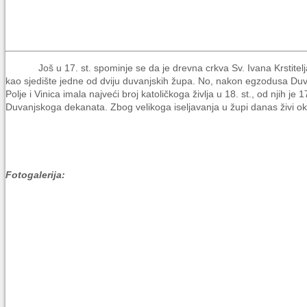
Još u 17. st. spominje se da je drevna crkva Sv. Ivana Krstitelja n
kao sjedište jedne od dviju duvanjskih župa. No, nakon egzodusa Duv
Polje i Vinica imala najveći broj katoličkoga življa u 18. st., od nj
Duvanjskoga dekanata. Zbog velikoga iseljavanja u župi danas živi ok
Fotogalerija: