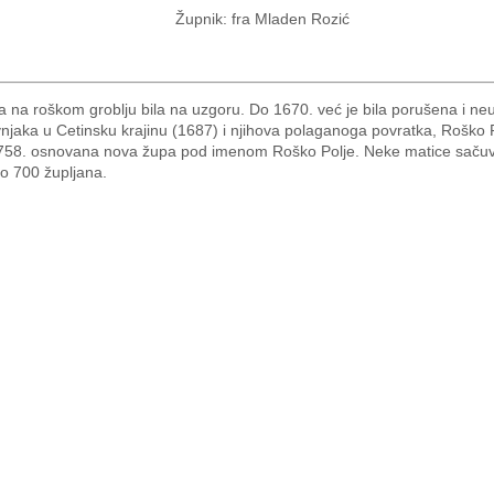
Župnik: fra Mladen Rozić
a roškom groblju bila na uzgoru. Do 1670. već je bila porušena i neup
njaka u Cetinsku krajinu (1687) i njihova polaganoga povratka, Roško 
ih je 1758. osnovana nova župa pod imenom Roško Polje. Neke matice saču
o 700 župljana.