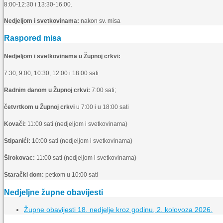
8:00-12:30 i 13:30-16:00.
Nedjeljom i svetkovinama:
nakon sv. misa
Raspored misa
Nedjeljom i svetkovinama u Župnoj crkvi:
7:30, 9:00, 10:30, 12:00 i 18:00 sati
Radnim danom u Župnoj crkvi:
7:00 sati;
četvrtkom u Župnoj crkvi
u 7:00 i u 18:00 sati
Kovači:
11:00 sati (nedjeljom i svetkovinama)
Stipanići:
10:00 sati (nedjeljom i svetkovinama)
Širokovac:
11:00 sati (nedjeljom i svetkovinama)
Starački dom:
petkom u 10:00 sati
Nedjeljne župne obavijesti
Župne obavijesti 18. nedjelje kroz godinu, 2. kolovoza 2026.