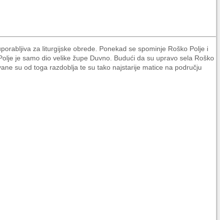
orabljiva za liturgijske obrede. Ponekad se spominje Roško Polje i
Polje je samo dio velike župe Duvno. Budući da su upravo sela Roško
vane su od toga razdoblja te su tako najstarije matice na području