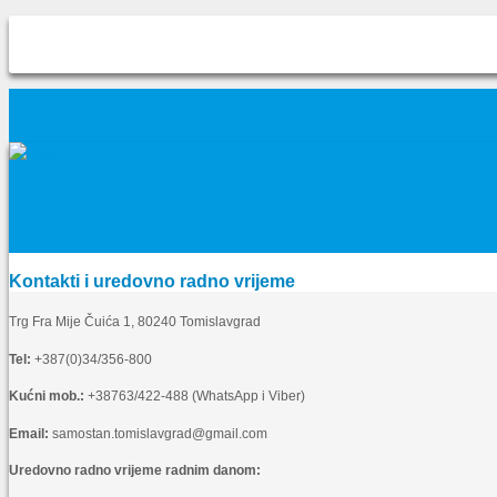
Kontakti i uredovno radno vrijeme
Trg Fra Mije Čuića 1, 80240 Tomislavgrad
Tel:
+387(0)34/356-800
Kućni mob.:
+38763/422-488 (WhatsApp i Viber)
Email:
samostan.tomislavgrad@gmail.com
Uredovno radno vrijeme radnim danom: