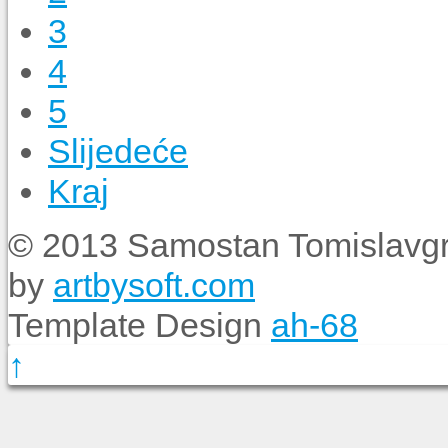
3
4
5
Slijedeće
Kraj
© 2013 Samostan Tomislavgr
by
artbysoft.com
Template Design
ah-68
↑