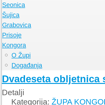
O Župi
Seonica
Događanja
O Župi
Šujica
Događanja
O Župi
Grabovica
Događanja
O Župi
Prisoje
Događanja
O Župi
Kongora
Događanja
O Župi
Događanja
Dvadeseta obljetnica
Detalji
Kategorija:
ŽUPA KONGO