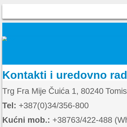
Kontakti i uredovno ra
Trg Fra Mije Čuića 1, 80240 Tomi
Tel:
+387(0)34/356-800
Kućni mob.:
+38763/422-488 (Wha