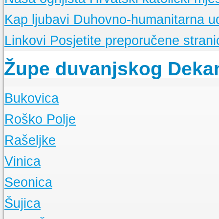
Kap ljubavi
Duhovno-humanitarna u
Linkovi
Posjetite preporučene stranic
Župe duvanjskog Deka
Bukovica
O Župi
Roško Polje
Događanja
O Župi
Rašeljke
Događanja
O Župi
Vinica
Događanja
O Župi
Seonica
Događanja
O Župi
Šujica
Događanja