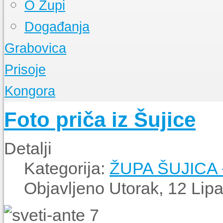
O Župi
Događanja
Grabovica
O Župi
Prisoje
Događanja
O Župi
Kongora
Događanja
O Župi
Foto priča iz Šujice
Događanja
Detalji
Kategorija:
ŽUPA ŠUJICA
Objavljeno Utorak, 12 Lip